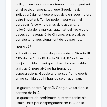
enllaços entrants, encara tenen un pes important
en el posicionament, tot i que Google havia
indicat prèviament que el pes dels enllaços no era
gaire important. També podem veure com el
cercador fa servir els clics dels usuaris, la
rellevància de la marca, l’autoritat del lloc web o
dades de navegació de Chrome, entre d’altres,
per ajustar el posicionament de les pàgines.
I per què?
Hi ha diverses teories del perquè de la filtració. El
CEO de l’agència EA Eagle Digital, Erfan Azimi, ha
penjat un vídeo dient que ell és el responsable de
la filtració, però això no ha frenat les
especulacions. Google té diversos fronts oberts
on no sembla que hi hagi de sortir guanyant:
La guerra contra OpenAI: Google va tard en la
carrera de la IA.
La quantitat de problemes que està tenint als
Estats Units pel desplegament de la IA en la