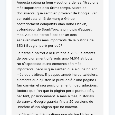
Aquesta setmana hem viscut una de les filtracions
més importants dels últims temps. Milers de
documents, que semblen provenir de Google, van
ser publicats el 13 de març a Github i
posteriorment compartits amb Rand Fishkin,
cofundador de SparkToro, a principis d’aquest
mes. Aquesta filtració pot ser un dels
esdeveniments més importants de la història del
SEO i Google, però per què?
La filtració ha tret a la llum fins a 2.596 elements
de posicionament diferents amb 14.014 atributs.
No s’especifica quins elements són més
importants, però sí que s’entén que alguns ho són
més que d’altres. El paquet també inclou twiddlers,
elements que ajusten la puntuació d’una pàgina i
fan canviar el seu posicionament, i degradacions,
factors que fan que la pàgina perdi puntuació i,
per tant, posicionament. A més a més, historials
de canvis. Google guarda fins a 20 versions de
l’històric d’una pàgina que ha indexat.
La filtració també confirma que els backlinks, o