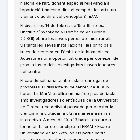
història de l’art, donant especial rellevància a
l’aportació femenina dins el camp de les arts, un
element clau dins del concepte STEAM.
El divendres 14 de febrer, de 15 a 19 hores,
l’Institut d’Investigació Biomèdica de Girona
(IDIBGI) obrirà les seves portes per mostrar als
visitants les seves instal·lacions i les principals
línies de recerca en l'àmbit de la biomedicina.
Aquesta és una oportunitat única per conèixer de
prop la tasca dels investigadors i investigadores
del centre.
El cap de setmana també estarà carregat de
propostes. El dissabte 15 de febrer, de 10 a 12
hores, La Marfà acollirà un matí de jocs de taula
amb investigadores i científiques de la Universitat
de Girona, una activitat pensada per acostar la
ciència a la ciutadania d’una manera amena i
interactiva. A més, de 10 a 13 hores, es durà a
terme un taller de cianotípia a l’ERAM - Escola
Universitària de les Arts, on els participants
podran experimentar amb aquesta tècnica