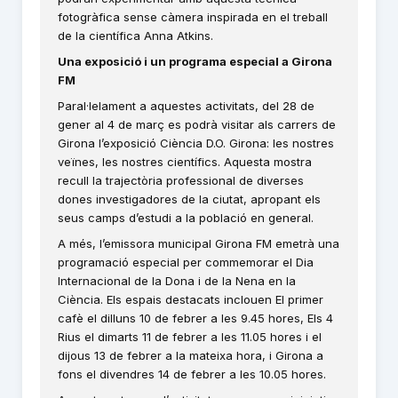
fotogràfica sense càmera inspirada en el treball
de la científica Anna Atkins.
Una exposició i un programa especial a Girona
FM
Paral·lelament a aquestes activitats, del 28 de
gener al 4 de març es podrà visitar als carrers de
Girona l’exposició Ciència D.O. Girona: les nostres
veïnes, les nostres científics. Aquesta mostra
recull la trajectòria professional de diverses
dones investigadores de la ciutat, apropant els
seus camps d’estudi a la població en general.
A més, l’emissora municipal Girona FM emetrà una
programació especial per commemorar el Dia
Internacional de la Dona i de la Nena en la
Ciència. Els espais destacats inclouen El primer
cafè el dilluns 10 de febrer a les 9.45 hores, Els 4
Rius el dimarts 11 de febrer a les 11.05 hores i el
dijous 13 de febrer a la mateixa hora, i Girona a
fons el divendres 14 de febrer a les 10.05 hores.