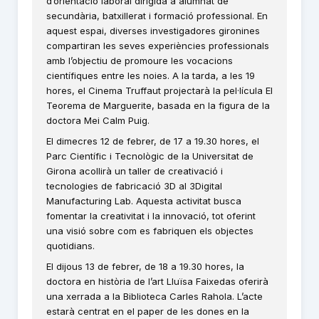
d’orientació laboral dirigida a alumnat de
secundària, batxillerat i formació professional. En
aquest espai, diverses investigadores gironines
compartiran les seves experiències professionals
amb l’objectiu de promoure les vocacions
científiques entre les noies. A la tarda, a les 19
hores, el Cinema Truffaut projectarà la pel·lícula El
Teorema de Marguerite, basada en la figura de la
doctora Mei Calm Puig.
El dimecres 12 de febrer, de 17 a 19.30 hores, el
Parc Científic i Tecnològic de la Universitat de
Girona acollirà un taller de creativació i
tecnologies de fabricació 3D al 3Digital
Manufacturing Lab. Aquesta activitat busca
fomentar la creativitat i la innovació, tot oferint
una visió sobre com es fabriquen els objectes
quotidians.
El dijous 13 de febrer, de 18 a 19.30 hores, la
doctora en història de l’art Lluïsa Faixedas oferirà
una xerrada a la Biblioteca Carles Rahola. L’acte
estarà centrat en el paper de les dones en la